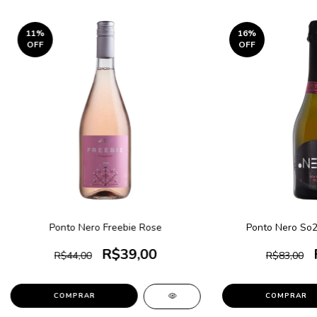
11
%
16
%
OFF
OFF
Ponto Nero Freebie Rose
Ponto Nero So2
R$39,00
R$44,00
R$83,00