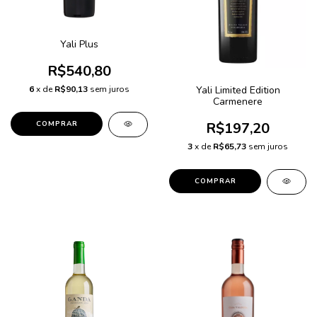
Yali Plus
R$540,80
Yali Limited Edition
6
x de
R$90,13
sem juros
Carmenere
R$197,20
3
x de
R$65,73
sem juros