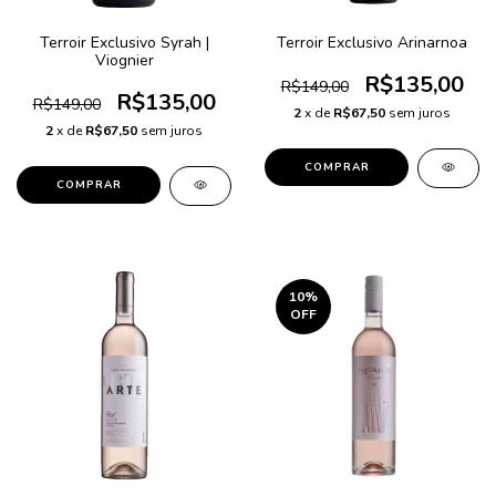
Terroir Exclusivo Syrah |
Terroir Exclusivo Arinarnoa
Viognier
R$135,00
R$149,00
R$135,00
R$149,00
2
x de
R$67,50
sem juros
2
x de
R$67,50
sem juros
10
%
OFF