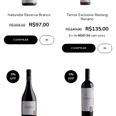
Naturelle Reserva Branco
Terroir Exclusivo Riesling
Renano
R$97,00
R$103,10
R$135,00
R$149,00
2
x de
R$67,50
sem juros
9
%
9
%
OFF
OFF