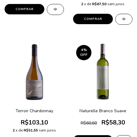
2
x de
R$67,50
sem juros
4
%
OFF
Terroir Chardonnay
Naturelle Branco Suave
R$103,10
R$58,30
R$60,60
2
x de
R$51,55
sem juros