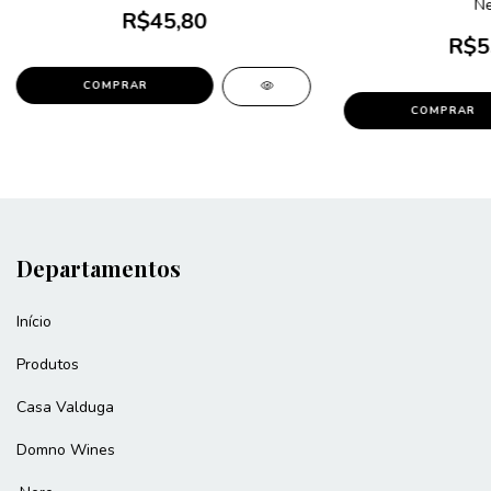
Ne
R$45,80
R$5
Departamentos
Início
Produtos
Casa Valduga
Domno Wines