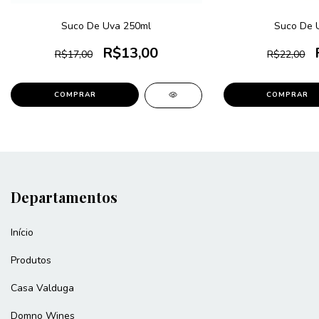
Suco De Uva 250ml
Suco De 
R$13,00
R$17,00
R$22,00
Departamentos
Início
Produtos
Casa Valduga
Domno Wines