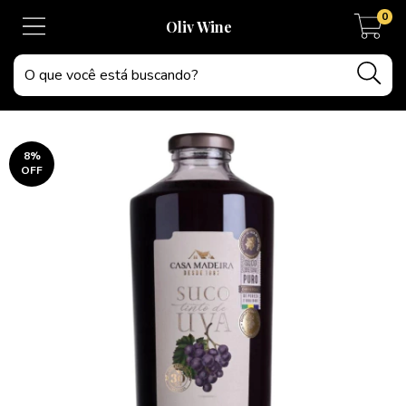
0
Oliv Wine
8
%
OFF