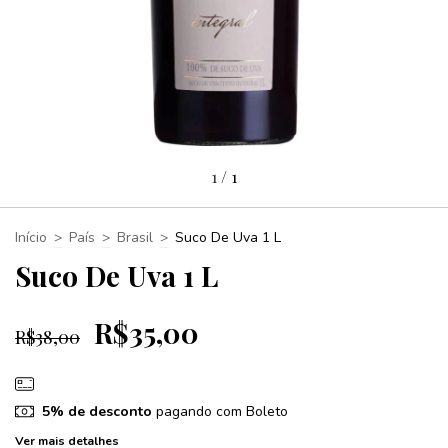
1
/
1
Início
>
País
>
Brasil
>
Suco De Uva 1 L
Suco De Uva 1 L
R$35,00
R$38,00
5% de desconto
pagando com Boleto
Ver mais detalhes