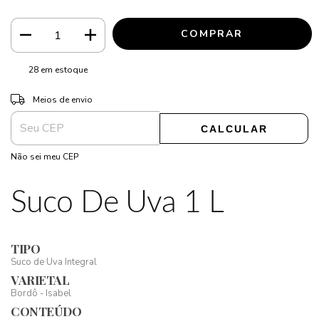
28
em estoque
ALTERAR CEP
Entregas para o CEP:
Meios de envio
CALCULAR
Não sei meu CEP
Suco De Uva 1 L
TIPO
Suco de Uva Integral
VARIETAL
Bordô - Isabel
CONTEÚDO